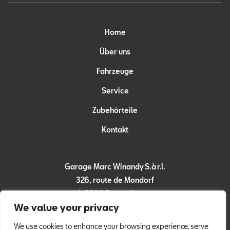
Home
Über uns
Fahrzeuge
Service
Zubehörteile
Kontakt
Garage Marc Winandy S.à r.l.
326, route de Mondorf
L-3260 Bettembourg
We value your privacy
Tel:
+352 51 83 83
Fax: +352 51 86 88
We use cookies to enhance your browsing experience, serve